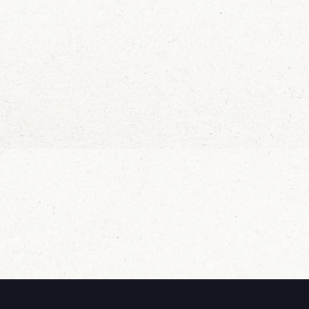
Zin in
Wijn Crudo wit
Wijn Fishwives Chardonnay
Wijn Fishwives Merlot
Schrijf je in voor 
Wijn Fishwives Rose
in je mailbox
Wijn Fishwives Sauvignon blanc
Wijn Les Rochers Catharaes Chardonnay
Wijn Tonno Chardonnay
Ik wil de mailing
Wijn Tonno Syrah
Zalmforeleitjes
Zeezout