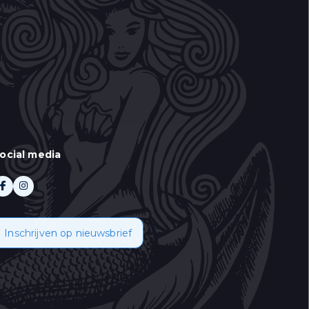
ocial media
 aan te duiden wat u
Inschrijven op nieuwsbrief
oor informatie over
emt u in met het