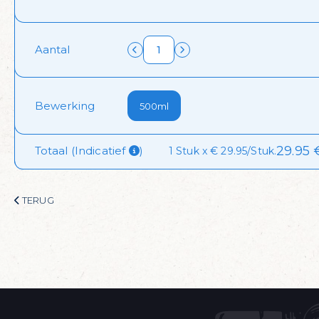
 dagelijks visvoordee
Aantal
onze nieuwsbrief en krijg dagelijks een handige lijst met de aan
Bewerking
500ml
 ontvangen!
29.95
Totaal (Indicatief 
)
1 Stuk x € 29.95/Stuk.
TERUG