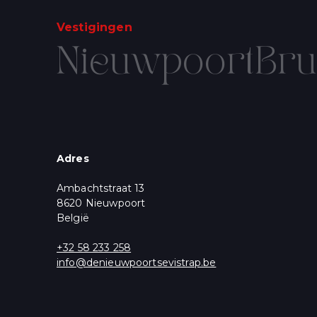
Vestigingen
Nieuwpoort
Bru
SCHRIJF U 
Voornaam
Email
*
Adres
* = vereist
Ambachtstraat 13
Marketingtoestem
U krijgt een aantal 
8620 Nieuwpoort
wenst te ontvangen
België
Aanbod, Nieuws 
+32 58 233 258
U kunt zich op elk m
info@denieuwpoortsevistrap.be
ons privacybeleid, 
Wij gebruiken Mailc
delen van uw perso