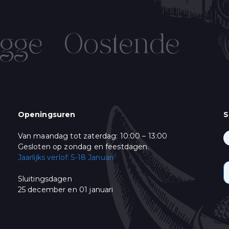
gge
Oostende
IN OP ONZE NIEUWSBRIEF!
Name
Verjaardag
/
( dd / mm )
Openingsuren
S
Van maandag tot zaterdag: 10:00 – 13:00
ming
keer per week een mail met ons Live Aanbod en ons leuke "vis-nieuws". Gelieve
Gesloten op zondag en feestdagen.
:
Jaarlijks verlof: 5-18 Januari
& Promoties
Sluitingsdagen
oment afmelden door te klikken op de link in de voettekst van onze e-mails. V
25 december en 01 januari
bezoek onze website.
himp als ons e-mail marketing-platform. Wanneer u op "Abonneren" klikt, st
onsgegevens met Mailchimp. Lees meer in hun
privacy policy
.