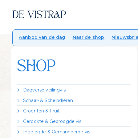
Aanbod van de dag
Naar de shop
Nieuwsbrie
SHOP
Dagverse veilingvis
Dorade Royal
Schaal- & Schelpdieren
Forel
Crevettes vannamei gekookt
Groenten & Fruit
Hondshaai
Garnalen gepeld
Citroen
Kabeljauw
Gerookte & Gedroogde vis
Kreeft Canadees levend
Zeekraal
Koolvis
Gerookte forel
Mosselen Zeeuws bodemcultuur
Ingelegde & Gemarineerde vis
Leng
Gerookte heilbot