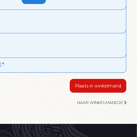
l?
biedingen van de dag
€*
Plaats in winkelmand
NAAR WINKELMANDJE