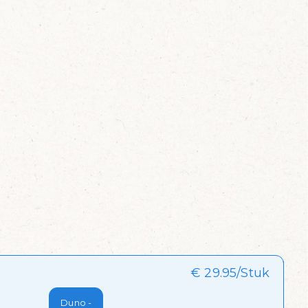
€ 29.95/Stuk
Duno -