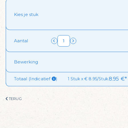
Kies je stuk
Aantal
Bewerking
8.95
€*
Totaal (Indicatief 
)
1 Stuk x € 8.95/Stuk.
TERUG
 dagelijks visvoordee