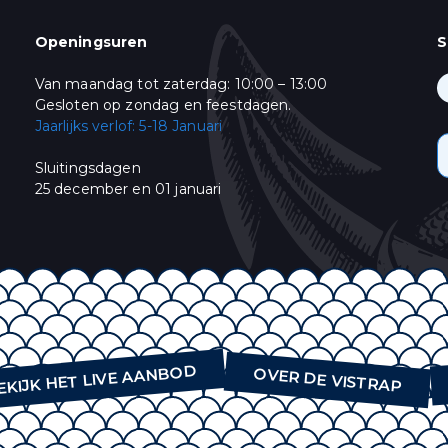
Verjaardag
/
( dd / mm )
Openingsuren
S
Van maandag tot zaterdag: 10:00 – 13:00
ming
keer per week een mail met ons Live Aanbod en ons leuke "vis-nieuws". Gelieve
Gesloten op zondag en feestdagen.
:
Jaarlijks verlof: 5-18 Januari
& Promoties
Sluitingsdagen
oment afmelden door te klikken op de link in de voettekst van onze e-mails. V
25 december en 01 januari
bezoek onze website.
himp als ons e-mail marketing-platform. Wanneer u op "Abonneren" klikt, st
onsgegevens met Mailchimp. Lees meer in hun
privacy policy
.
EKIJK HET LIVE AANBOD
OVER DE VISTRAP