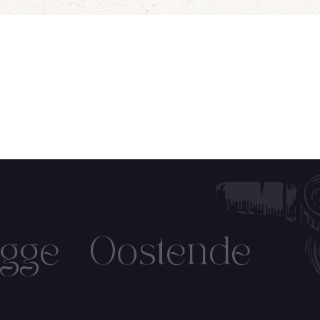
onze nieuwsbrief en krijg dagelijks een handige lijst met de aan
 ontvangen!
gge
Oostende
IN OP ONZE NIEUWSBRIEF!
Name