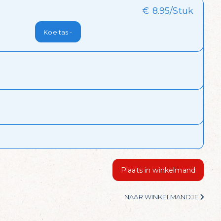
€ 8.95/Stuk
Koeltas -
Plaats in winkelmand
l?
NAAR WINKELMANDJE