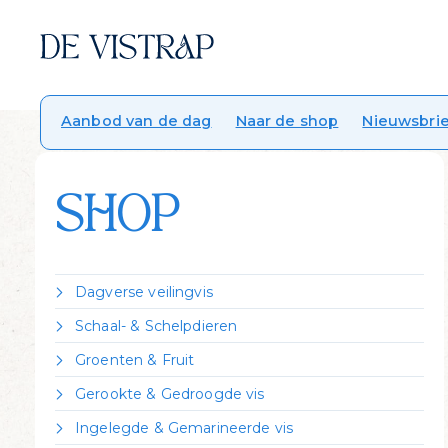
Aanbod van de dag
Naar de shop
Nieuwsbrie
SHOP
Dagverse veilingvis
Dorade Royal
Schaal- & Schelpdieren
Forel
Crevettes vannamei gekookt
Groenten & Fruit
Griet
Garnalen gepeld
Citroen
Heek
Gerookte & Gedroogde vis
Krabpoten rauw
Zeekraal
Hondshaai
Gerookte forel
Kreeft Canadees levend
Ingelegde & Gemarineerde vis
Kabeljauw
Gerookte heilbot