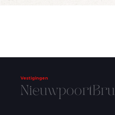
Schrijf je in voor 
Wijn Crudo wit
in je mailbox
Wijn Fishwives Chardonnay
Wijn Fishwives Merlot
Wijn Fishwives Rose
Ik wil de mailing
Wijn Fishwives Sauvignon blanc
Wijn Les Rochers Catharaes Chardonnay
Wijn Tonno Chardonnay
Wijn Tonno Syrah
Zalmforeleitjes
Zeezout
Vestigingen
Nieuwpoort
Bru
SCHRIJF U 
Voornaam