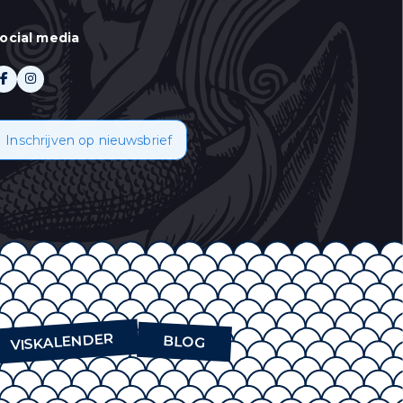
ocial media
 aan te duiden wat u
Inschrijven op nieuwsbrief
oor informatie over
emt u in met het
VISKALENDER
BLOG