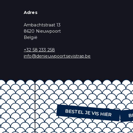
Email
*
Adres
* = vereist
Ambachtstraat 13
Marketingtoestem
U krijgt een aantal 
8620 Nieuwpoort
wenst te ontvangen
België
Aanbod, Nieuws 
+32 58 233 258
U kunt zich op elk m
info@denieuwpoortsevistrap.be
ons privacybeleid, 
Wij gebruiken Mailc
delen van uw perso
B
BESTEL JE VIS HIER