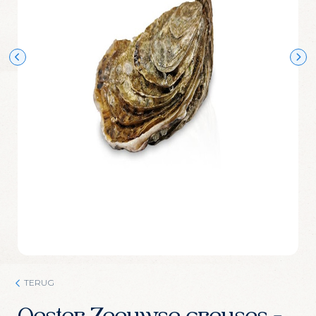
Wijn Crudo wit
Wijn Fishwives Chardonnay
Wijn Fishwives Merlot
Wijn Fishwives Rose
Wijn Fishwives Sauvignon blanc
Wijn Les Rochers Catharaes Chardonnay
Wijn Tonno Chardonnay
Wijn Tonno Syrah
Zalmforeleitjes
Zeezout
TERUG