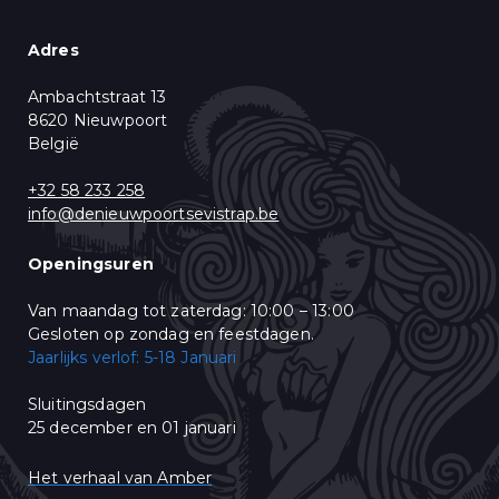
* = vereist
Marketingtoestemming
Adres
U krijgt een aantal keer per week een mail met ons Live Aanbod en ons
leuke "vis-nieuws". Gelieve aan te duiden wat u wenst te ontvangen:
Ambachtstraat 13
Aanbod, Nieuws & Promoties
8620 Nieuwpoort
België
U kunt zich op elk moment afmelden door te klikken op de link in de
voettekst van onze e-mails. Voor informatie over ons privacybeleid,
bezoek onze website.
+32 58 233 258
Wij gebruiken Mailchimp als ons e-mail marketing-platform. Wanneer
info@denieuwpoortsevistrap.be
u op "Abonneren" klikt, stemt u in met het delen van uw
persoonsgegevens met Mailchimp. Lees meer in hun
privacy policy
.
Openingsuren
Van maandag tot zaterdag: 10:00 – 13:00
Gesloten op zondag en feestdagen.
Jaarlijks verlof: 5-18 Januari
Sluitingsdagen
25 december en 01 januari
Het verhaal van Amber