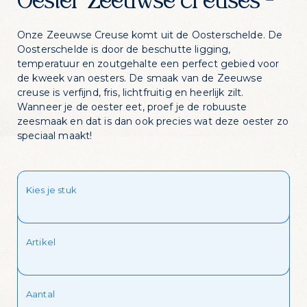
Oester Zeeuwse creuses -
Onze Zeeuwse Creuse komt uit de Oosterschelde. De
Oosterschelde is door de beschutte ligging,
temperatuur en zoutgehalte een perfect gebied voor
de kweek van oesters. De smaak van de Zeeuwse
creuse is verfijnd, fris, lichtfruitig en heerlijk zilt.
Wanneer je de oester eet, proef je de robuuste
zeesmaak en dat is dan ook precies wat deze oester zo
speciaal maakt!
Zin in dagelijks
visvoordeel?
Kies je stuk
Schrijf je in voor onze nieuwsbrief en krijg
dagelijks een handige lijst met de
Artikel
aanbiedingen van de dag in je mailbox
Aantal
Ik wil de mailing ontvangen!