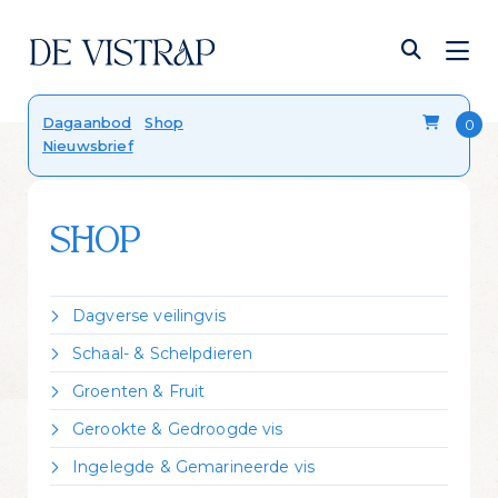
Verser dan vers
Dagaanbod
Shop
Nieuwsbrief
Onze viskalender
Blog
FAQ
Contact
SHOP
Dagverse veilingvis
Dorade Royal
Schaal- & Schelpdieren
Forel
Crevettes vannamei gekookt
Groenten & Fruit
Hondshaai
Garnalen gepeld
Citroen
Kabeljauw
Gerookte & Gedroogde vis
Kreeft Canadees levend
Zeekraal
Koolvis
Gerookte forel
Mosselen Zeeuws bodemcultuur
Ingelegde & Gemarineerde vis
Leng
Gerookte heilbot
Oester 'Fine de Claire'