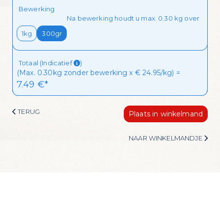
Bewerking
Na bewerking houdt u max. 0.30 kg over
1kg
300gr
Totaal (Indicatief
)
(Max. 0.30kg zonder bewerking x € 24.95/kg) =
7.49
 €*
TERUG
Plaats in winkelmand
NAAR WINKELMANDJE