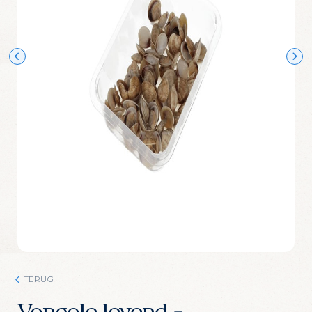
Wijn Crudo wit
Wijn Fishwives Chardonnay
Wijn Fishwives Merlot
Wijn Fishwives Rose
Wijn Fishwives Sauvignon blanc
Wijn Les Rochers Catharaes Chardonnay
Wijn Tonno Chardonnay
Wijn Tonno Syrah
Zalmforeleitjes
Zeezout
TERUG