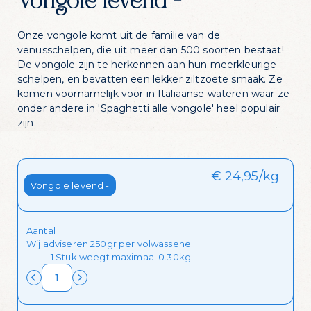
Vongole levend -
Onze vongole komt uit de familie van de
venusschelpen, die uit meer dan 500 soorten bestaat!
De vongole zijn te herkennen aan hun meerkleurige
schelpen, en bevatten een lekker ziltzoete smaak. Ze
komen voornamelijk voor in Italiaanse wateren waar ze
onder andere in 'Spaghetti alle vongole' heel populair
zijn.
Zin in dagelijks
visvoordeel?
€ 24,95/kg
Kies je stuk
Vongole levend -
Schrijf je in voor onze nieuwsbrief en krijg
dagelijks een handige lijst met de
Aantal
aanbiedingen van de dag in je mailbox
Wij adviseren 250gr per volwassene.
1 Stuk weegt maximaal 0.30kg.
Ik wil de mailing ontvangen!