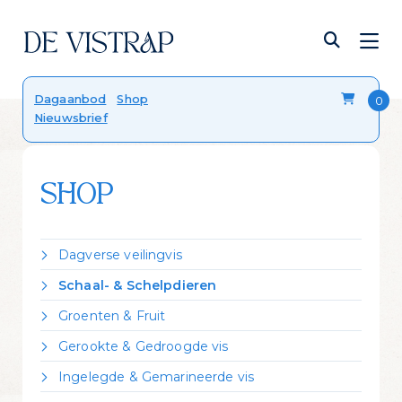
Verser dan vers
Dagaanbod
Shop
Nieuwsbrief
Onze viskalender
Blog
FAQ
Contact
SHOP
Dagverse veilingvis
Dorade Royal
Schaal- & Schelpdieren
Forel
Crevettes vannamei gekookt
Groenten & Fruit
Hondshaai
Garnalen gepeld
Citroen
Kabeljauw
Gerookte & Gedroogde vis
Kreeft Canadees levend
Zeekraal
Koolvis
Gerookte forel
Mosselen Zeeuws bodemcultuur
Ingelegde & Gemarineerde vis
Leng
Gerookte heilbot
Oester 'Fine de Claire'