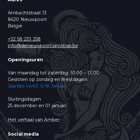
U krijgt een aantal keer per week een mail met ons Live Aanbod en ons
leuke "vis-nieuws". Gelieve aan te duiden wat u wenst te ontvangen:
Ambachtstraat 13
Aanbod, Nieuws & Promoties
8620 Nieuwpoort
België
U kunt zich op elk moment afmelden door te klikken op de link in de
voettekst van onze e-mails. Voor informatie over ons privacybeleid,
bezoek onze website.
+32 58 233 258
Wij gebruiken Mailchimp als ons e-mail marketing-platform. Wanneer
info@denieuwpoortsevistrap.be
u op "Abonneren" klikt, stemt u in met het delen van uw
persoonsgegevens met Mailchimp. Lees meer in hun
privacy policy
.
Openingsuren
Van maandag tot zaterdag: 10:00 – 13:00
Gesloten op zondag en feestdagen.
Jaarlijks verlof: 5-18 Januari
Sluitingsdagen
25 december en 01 januari
Het verhaal van Amber
Social media