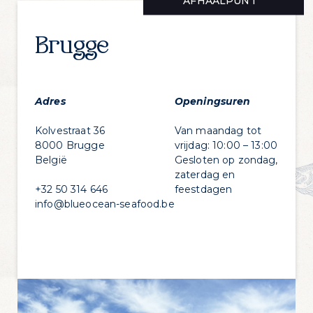
AFHAALPUNT
Eenmaal op het rond punt sla je af aan de 4de
aftrit
Volg de “Zesde Liniestraat”. Blijf de baan
Brugge
volgen en rijd onder de E40
Eenmaal voorbij de Nieuwpoortse Vleeshalle
sla je rechts in en volg je de straat tot het
einde. (voorbij het containerpark)
Adres
Openingsuren
De Nieuwpoortse Vistrap bevindt zich op het
einde van de straat rechts.
Kolvestraat 36
Van maandag tot
8000 Brugge
vrijdag: 10:00 – 13:00
België
Gesloten op zondag,
zaterdag en
+32 50 314 646
feestdagen
info@blueocean-seafood.be
Zin in dagelijks
visvoordeel?