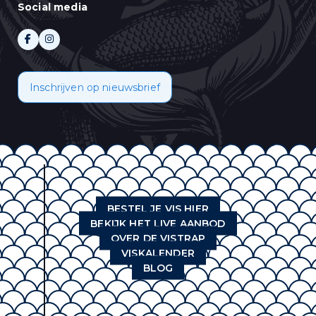
Social media
Inschrijven op nieuwsbrief
BESTEL JE VIS HIER
BEKIJK HET LIVE AANBOD
OVER DE VISTRAP
VISKALENDER
BLOG