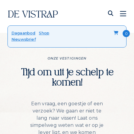
Verser dan vers
Dagaanbod
Shop
Nieuwsbrief
Onze viskalender
Blog
FAQ
ONZE VESTIGINGEN
Contact
Tijd om uit je schelp te
komen!
Een vraag, een goestje of een
verzoek? We gaan er niet te
lang naar vissen! Laat ons
simpelweg weten wat er op je
lever ligt, en we komen