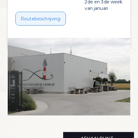
2de en 3de week
van januari
Routebeschrijving
Vanaf Nieuwpoort stad:
Rijd over de brug (N34) richting het Koning
Albert I monument
Aan de lichten sla je rechts af en volg je het
koning Albert I monument en sla nogmaals
rechts af
Na de 4de brug sla je links af
Volg de Brugse Steenweg. Na het Power
tankstation, sla rechts af.
Aan Lazoore carwash sla je links in en volg je
de straat tot het einde. (voorbij het
containerpark)
De Nieuwpoortse Vistrap bevindt zich op het
einde van de straat rechts.
Vanaf afrit Nieuwpoort E40:
Volg de afrit Diksmuide.