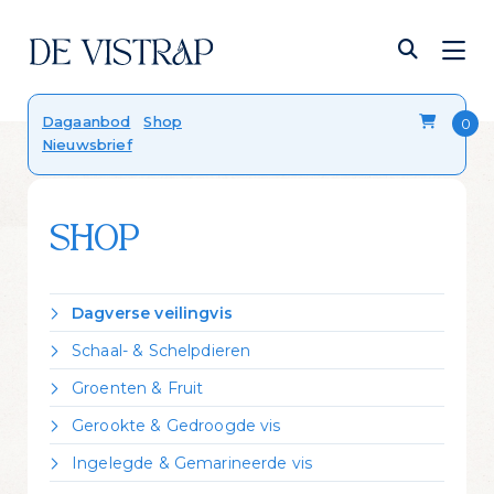
Verser dan vers
Dagaanbod
Shop
Nieuwsbrief
Onze viskalender
Blog
FAQ
Contact
SHOP
Dagverse veilingvis
Dorade Royal
Schaal- & Schelpdieren
Forel
Crevettes vannamei gekookt
Groenten & Fruit
Griet
Garnalen gepeld
Citroen
Heek
Gerookte & Gedroogde vis
Garnalen ongepeld
Zeekraal
Hondshaai
Gerookte forel
Kreeft Canadees levend
Ingelegde & Gemarineerde vis
Kabeljauw
Gerookte heilbot
Mosselen Zeeuws bodemcultuur