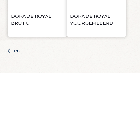
Wijn Crudo wit
Wijn Fishwives Chardonnay
Wijn Fishwives Merlot
DORADE ROYAL
DORADE ROYAL
BRUTO
Wijn Fishwives Rose
VOORGEFILEERD
Wijn Fishwives Sauvignon blanc
Wijn Les Rochers Catharaes Chardonnay
Wijn Tonno Chardonnay
Terug
Wijn Tonno Syrah
Zalmforeleitjes
Zeezout
Zin in dagelijks
visvoordeel?
Schrijf je in voor onze nieuwsbrief en krijg