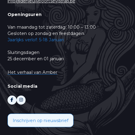
info@denieuwpoortsevistrap.be
u op "Abonneren" klikt, stemt u in met het delen van uw
persoonsgegevens met Mailchimp. Lees meer in hun
privacy policy
.
Openingsuren
Van maandag tot zaterdag: 10:00 – 13:00
Gesloten op zondag en feestdagen.
Jaarlijks verlof: 5-18 Januari
Sluitingsdagen
25 december en 01 januari
Het verhaal van Amber
Social media
Inschrijven op nieuwsbrief