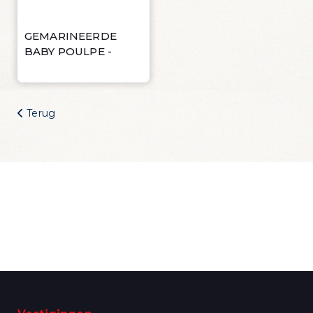
Wijn Crudo wit
Wijn Fishwives Chardonnay
Wijn Fishwives Merlot
GEMARINEERDE
BABY POULPE -
Wijn Fishwives Rose
Wijn Fishwives Sauvignon blanc
Wijn Les Rochers Catharaes Chardonnay
Wijn Tonno Chardonnay
Terug
Wijn Tonno Syrah
Zalmforeleitjes
Zeezout
Zin in dagelijks
visvoordeel?
Schrijf je in voor onze nieuwsbrief en krijg
dagelijks een handige lijst met de
aanbiedingen van de dag in je mailbox
Ik wil de mailing ontvangen!