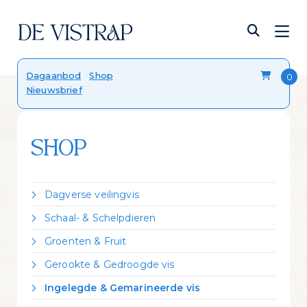
Verser dan vers
Dagaanbod
Shop
Nieuwsbrief
Onze viskalender
Blog
FAQ
Contact
SHOP
Dagverse veilingvis
Dorade Royal
Schaal- & Schelpdieren
Forel
Crevettes vannamei gekookt
Groenten & Fruit
Hondshaai
Garnalen gepeld
Citroen
Kabeljauw
Gerookte & Gedroogde vis
Kreeft Canadees levend
Zeekraal
Koolvis
Gerookte forel
Mosselen Zeeuws bodemcultuur
Ingelegde & Gemarineerde vis
Leng
Gerookte heilbot
Oester 'Fine de Claire'