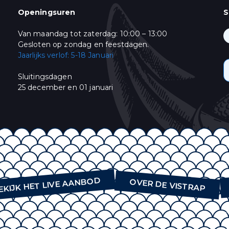
/
( dd / mm )
Openingsuren
S
Van maandag tot zaterdag: 10:00 – 13:00
ming
keer per week een mail met ons Live Aanbod en ons leuke "vis-nieuws". Gelieve
Gesloten op zondag en feestdagen.
:
Jaarlijks verlof: 5-18 Januari
& Promoties
Sluitingsdagen
oment afmelden door te klikken op de link in de voettekst van onze e-mails. V
25 december en 01 januari
bezoek onze website.
himp als ons e-mail marketing-platform. Wanneer u op "Abonneren" klikt, st
onsgegevens met Mailchimp. Lees meer in hun
privacy policy
.
EKIJK HET LIVE AANBOD
OVER DE VISTRAP