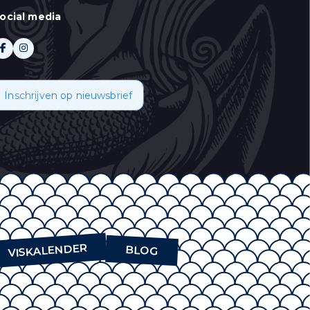
ocial media
 aan te duiden wat u
Inschrijven op nieuwsbrief
oor informatie over
emt u in met het
VISKALENDER
BLOG