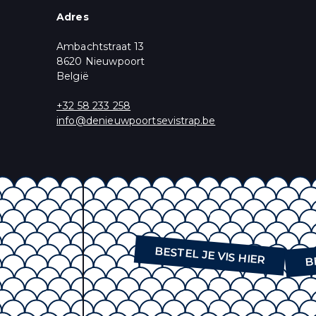
Adres
* = vereist
Ambachtstraat 13
Marketingtoestem
U krijgt een aantal 
8620 Nieuwpoort
wenst te ontvangen
België
Aanbod, Nieuws 
+32 58 233 258
U kunt zich op elk m
info@denieuwpoortsevistrap.be
ons privacybeleid, 
Wij gebruiken Mailc
delen van uw perso
B
BESTEL JE VIS HIER