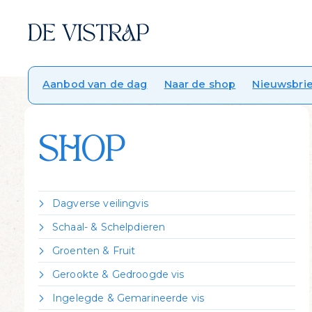
Aanbod van de dag
Naar de shop
Nieuwsbrie
SHOP
Dagverse veilingvis
Dorade Royal
Schaal- & Schelpdieren
Forel
Crevettes vannamei gekookt
Groenten & Fruit
Heek
Garnalen gepeld
Citroen
Hondshaai
Gerookte & Gedroogde vis
Garnalen ongepeld
Zeekraal
Kabeljauw
Gerookte forel
Kreeft Canadees levend
Ingelegde & Gemarineerde vis
Koolvis
Gerookte heilbot