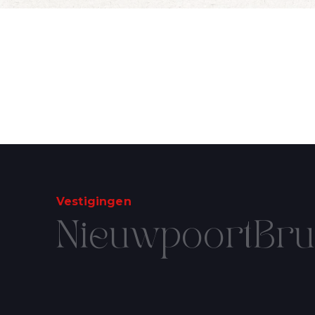
Wijn Crudo wit
in je mailbox
Wijn Fishwives Chardonnay
Wijn Fishwives Merlot
Wijn Fishwives Rose
Ik wil de mailing
Wijn Fishwives Sauvignon blanc
Wijn Les Rochers Catharaes Chardonnay
Wijn Tonno Chardonnay
Wijn Tonno Syrah
Zalmforeleitjes
Zeezout
Vestigingen
Nieuwpoort
Bru
SCHRIJF U 
Voornaam
Email
*