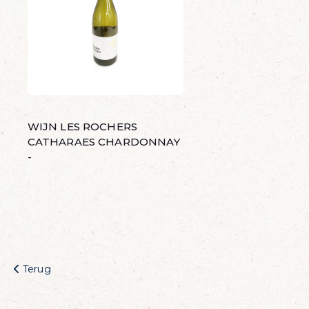
WIJN LES ROCHERS
CATHARAES CHARDONNAY
-
 dagelijks visvoordee
Terug
onze nieuwsbrief en krijg dagelijks een handige lijst met de aan