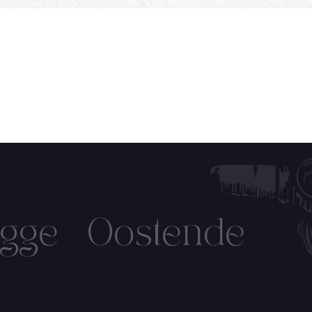
 ontvangen!
gge
Oostende
IN OP ONZE NIEUWSBRIEF!
Name
Verjaardag