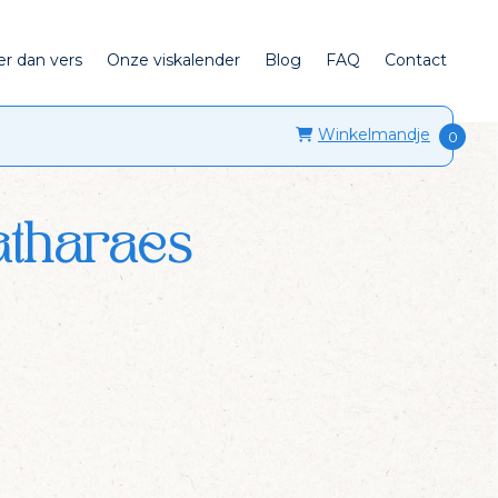
er dan vers
Onze viskalender
Blog
FAQ
Contact
Winkelmandje
atharaes