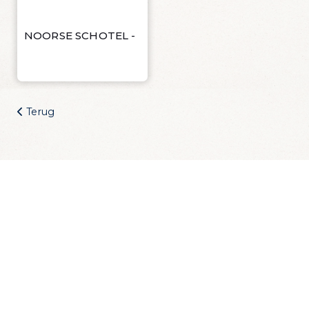
Wijn Crudo wit
Wijn Fishwives Chardonnay
Wijn Fishwives Merlot
NOORSE SCHOTEL -
Wijn Fishwives Rose
Wijn Fishwives Sauvignon blanc
Wijn Les Rochers Catharaes Chardonnay
Wijn Tonno Chardonnay
Terug
Wijn Tonno Syrah
Zalmforeleitjes
Zeezout
Zin in dagelijks
visvoordeel?
Schrijf je in voor onze nieuwsbrief en krijg
dagelijks een handige lijst met de