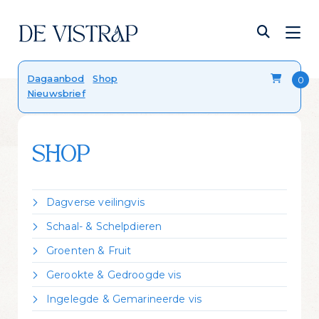
Verser dan vers
Dagaanbod
Shop
Nieuwsbrief
Onze viskalender
Blog
FAQ
Contact
SHOP
Dagverse veilingvis
Dorade Royal
Schaal- & Schelpdieren
Forel
Crevettes vannamei gekookt
Groenten & Fruit
Hondshaai
Garnalen gepeld
Citroen
Kabeljauw
Gerookte & Gedroogde vis
Kreeft Canadees levend
Zeekraal
Koolvis
Gerookte forel
Mosselen Zeeuws bodemcultuur
Ingelegde & Gemarineerde vis
Leng
Gerookte heilbot
Oester 'Fine de Claire'