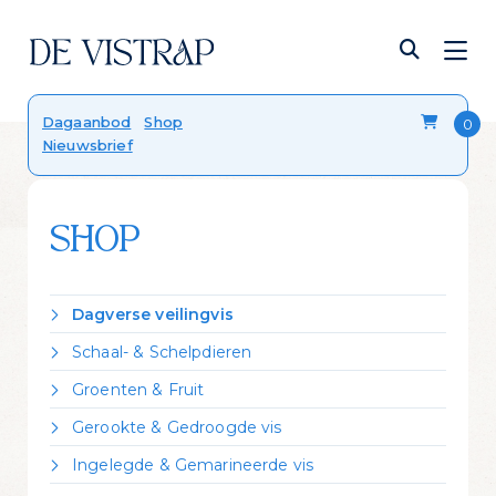
Verser dan vers
Dagaanbod
Shop
Nieuwsbrief
Onze viskalender
Blog
FAQ
Contact
SHOP
Dagverse veilingvis
Dorade Royal
Schaal- & Schelpdieren
Forel
Crevettes vannamei gekookt
Groenten & Fruit
Heek
Garnalen gepeld
Citroen
Hondshaai
Gerookte & Gedroogde vis
Garnalen ongepeld
Zeekraal
Kabeljauw
Gerookte forel
Kreeft Canadees levend
Ingelegde & Gemarineerde vis
Koolvis
Gerookte heilbot
Mosselen Zeeuws bodemcultuur