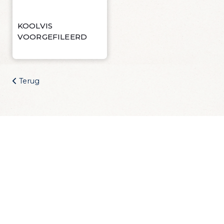
Wijn Crudo wit
Wijn Fishwives Chardonnay
Wijn Fishwives Merlot
KOOLVIS
VOORGEFILEERD
Wijn Fishwives Rose
Wijn Fishwives Sauvignon blanc
Wijn Les Rochers Catharaes Chardonnay
Wijn Tonno Chardonnay
Terug
Wijn Tonno Syrah
Zalmforeleitjes
Zeezout
Zin in dagelijks
visvoordeel?
Schrijf je in voor onze nieuwsbrief en krijg