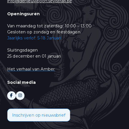
info@denieuwpoortsevistrap.be
u op "Abonneren" klikt, stemt u in met het delen van uw
persoonsgegevens met Mailchimp. Lees meer in hun
privacy policy
.
Openingsuren
Van maandag tot zaterdag: 10:00 – 13:00
Gesloten op zondag en feestdagen.
Jaarlijks verlof: 5-18 Januari
Sluitingsdagen
25 december en 01 januari
Het verhaal van Amber
Social media
Inschrijven op nieuwsbrief