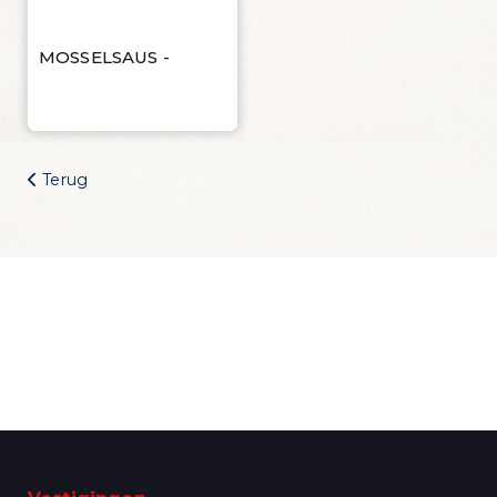
Wijn Crudo wit
Wijn Fishwives Chardonnay
Wijn Fishwives Merlot
MOSSELSAUS -
Wijn Fishwives Rose
Wijn Fishwives Sauvignon blanc
Wijn Les Rochers Catharaes Chardonnay
Wijn Tonno Chardonnay
Terug
Wijn Tonno Syrah
Zalmforeleitjes
Zeezout
Zin in dagelijks
visvoordeel?
Schrijf je in voor onze nieuwsbrief en krijg
dagelijks een handige lijst met de
aanbiedingen van de dag in je mailbox
Ik wil de mailing ontvangen!