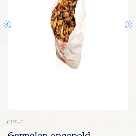
Wijn Crudo wit
Wijn Fishwives Chardonnay
Wijn Fishwives Merlot
Wijn Fishwives Rose
Wijn Fishwives Sauvignon blanc
Wijn Les Rochers Catharaes Chardonnay
Wijn Tonno Chardonnay
Wijn Tonno Syrah
Zalmforeleitjes
Zeezout
TERUG