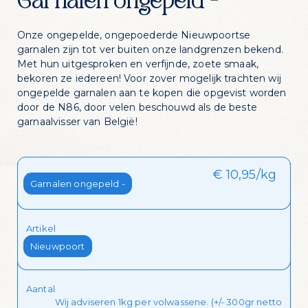
Garnalen ongepeld -
Onze ongepelde, ongepoederde Nieuwpoortse
garnalen zijn tot ver buiten onze landgrenzen bekend.
Met hun uitgesproken en verfijnde, zoete smaak,
bekoren ze iedereen! Voor zover mogelijk trachten wij
ongepelde garnalen aan te kopen die opgevist worden
door de N86, door velen beschouwd als de beste
garnaalvisser van België!
€ 10,95/kg
Zin in dagelijks
Kies je stuk
Garnalen ongepeld -
visvoordeel?
Artikel
Schrijf je in voor onze nieuwsbrief en krijg
Nieuwpoort
dagelijks een handige lijst met de
aanbiedingen van de dag in je mailbox
Aantal
Wij adviseren 1kg per volwassene. (+/- 300gr netto