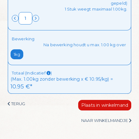
gepeld)
Ik wil de mailing ontvangen!
1 Stuk weegt maximaal 1.00kg.
Bewerking
Na bewerking houdt u max. 1.00 kg over
1kg
Totaal (Indicatief
)
(Max. 1.00kg zonder bewerking x € 10.95/kg) =
10.95
 €*
TERUG
Plaats in winkelmand
NAAR WINKELMANDJE