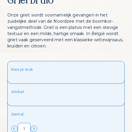
Griet bruto
Onze griet wordt voornamelijk gevangen in het
zuidelijke deel van de Noordzee met de boomkor-
vangstmethode. Griet is een platvis met een stevige
textuur en een milde, hartige smaak. In België wordt
griet vaak geserveerd met een klassieke wittewijnsaus,
kruiden en citroen.
Kies je stuk
Zin in dagelijks
Artikel
visvoordeel?
Schrijf je in voor onze nieuwsbrief en krijg
Aantal
dagelijks een handige lijst met de
aanbiedingen van de dag in je mailbox