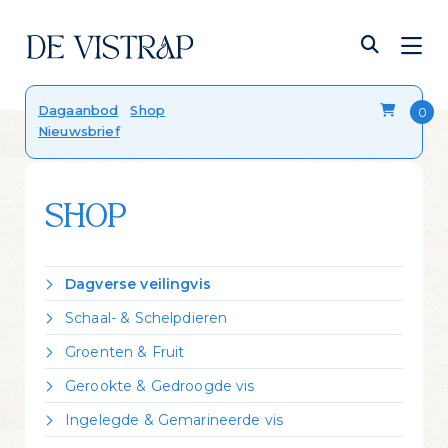
Verser dan vers
Dagaanbod
Shop
Nieuwsbrief
Onze viskalender
Blog
FAQ
Contact
SHOP
Dagverse veilingvis
Dorade Royal
Schaal- & Schelpdieren
Forel
Crevettes vannamei gekookt
Groenten & Fruit
Hondshaai
Garnalen gepeld
Citroen
Kabeljauw
Gerookte & Gedroogde vis
Kreeft Canadees levend
Zeekraal
Koolvis
Gerookte forel
Mosselen Zeeuws bodemcultuur
Ingelegde & Gemarineerde vis
Leng
Gerookte heilbot
Oester 'Fine de Claire'