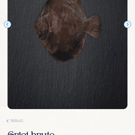
Wijn Crudo wit
Wijn Fishwives Chardonnay
Wijn Fishwives Merlot
Wijn Fishwives Rose
Wijn Fishwives Sauvignon blanc
Wijn Les Rochers Catharaes Chardonnay
Wijn Tonno Chardonnay
Wijn Tonno Syrah
Zalmforeleitjes
Zeezout
TERUG