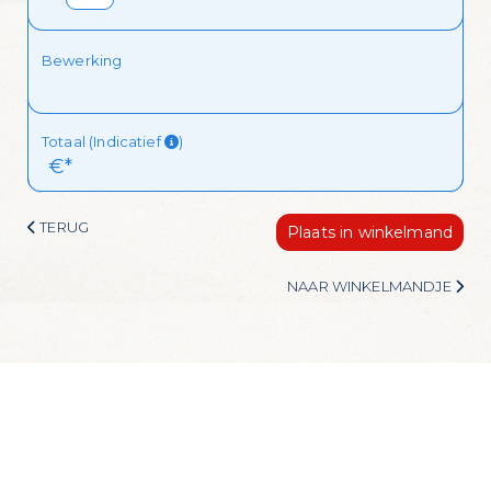
Ik wil de mailing ontvangen!
Bewerking
Totaal (Indicatief
)
 €*
TERUG
Plaats in winkelmand
NAAR WINKELMANDJE