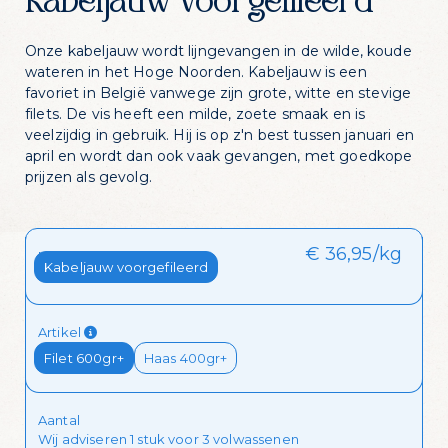
Kabeljauw voorgefileerd
Onze kabeljauw wordt lijngevangen in de wilde, koude
wateren in het Hoge Noorden. Kabeljauw is een
favoriet in België vanwege zijn grote, witte en stevige
filets. De vis heeft een milde, zoete smaak en is
veelzijdig in gebruik. Hij is op z'n best tussen januari en
april en wordt dan ook vaak gevangen, met goedkope
prijzen als gevolg.
€ 36,95/kg
Kies je stuk
Kabeljauw voorgefileerd
Zin in dagelijks
Artikel
visvoordeel?
Filet 600gr+
Haas 400gr+
Aantal
Schrijf je in voor onze nieuwsbrief en krijg
Wij adviseren 1 stuk voor 3 volwassenen
dagelijks een handige lijst met de