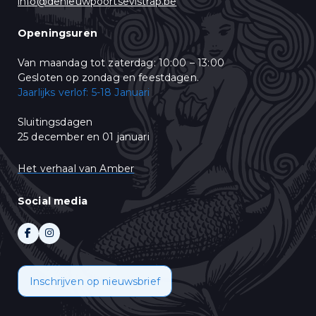
info@denieuwpoortsevistrap.be
u op "Abonneren" klikt, stemt u in met het delen van uw
persoonsgegevens met Mailchimp. Lees meer in hun
privacy policy
.
Openingsuren
Van maandag tot zaterdag: 10:00 – 13:00
Gesloten op zondag en feestdagen.
Jaarlijks verlof: 5-18 Januari
Sluitingsdagen
25 december en 01 januari
Het verhaal van Amber
Social media
Inschrijven op nieuwsbrief