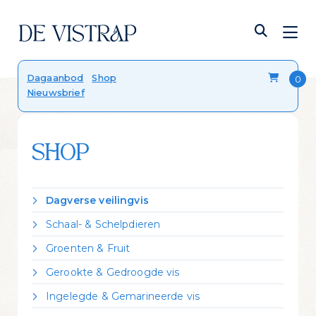
Verser dan vers
Dagaanbod
Shop
Nieuwsbrief
Onze viskalender
Blog
FAQ
Contact
SHOP
Dagverse veilingvis
Dorade Royal
Schaal- & Schelpdieren
Forel
Crevettes vannamei gekookt
Groenten & Fruit
Hondshaai
Garnalen gepeld
Citroen
Kabeljauw
Gerookte & Gedroogde vis
Kreeft Canadees levend
Zeekraal
Koolvis
Gerookte forel
Mosselen Zeeuws bodemcultuur
Ingelegde & Gemarineerde vis
Leng
Gerookte heilbot
Oester 'Fine de Claire'