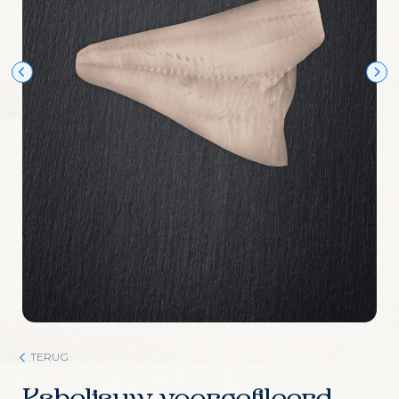
Wijn Crudo wit
Wijn Fishwives Chardonnay
Wijn Fishwives Merlot
Wijn Fishwives Rose
Wijn Fishwives Sauvignon blanc
Wijn Les Rochers Catharaes Chardonnay
Wijn Tonno Chardonnay
Wijn Tonno Syrah
Zalmforeleitjes
Zeezout
TERUG