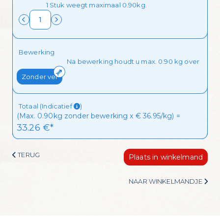
1 Stuk weegt maximaal 0.90kg.
aanbiedingen van de dag in je mailbox
Ik wil de mailing ontvangen!
Bewerking
Na bewerking houdt u max. 0.90 kg over
Zonder vel
Totaal (Indicatief
)
(Max. 0.90kg zonder bewerking x € 36.95/kg) =
33.26
 €*
TERUG
Plaats in winkelmand
NAAR WINKELMANDJE