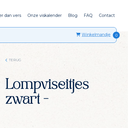
er dan vers
Onze viskalender
Blog
FAQ
Contact
Winkelmandje
TERUG
Lompviseitjes
zwart -