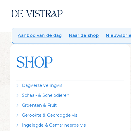
Aanbod van de dag
Naar de shop
Nieuwsbrie
SHOP
Dagverse veilingvis
Dorade Royal
Schaal- & Schelpdieren
Forel
Crevettes vannamei gekookt
Groenten & Fruit
Griet
Garnalen gepeld
Citroen
Heek
Gerookte & Gedroogde vis
Garnalen ongepeld
Zeekraal
Hondshaai
Gerookte forel
Kreeft Canadees levend
Ingelegde & Gemarineerde vis
Kabeljauw
Gerookte heilbot