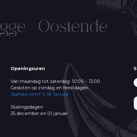
gge
Oostende
IN OP ONZE NIEUWSBRIEF!
Name
Verjaardag
/
( dd / mm )
Openingsuren
S
Van maandag tot zaterdag: 10:00 – 13:00
ming
keer per week een mail met ons Live Aanbod en ons leuke "vis-nieuws". Gelieve
Gesloten op zondag en feestdagen.
:
Jaarlijks verlof: 5-18 Januari
& Promoties
Sluitingsdagen
oment afmelden door te klikken op de link in de voettekst van onze e-mails. V
25 december en 01 januari
bezoek onze website.
himp als ons e-mail marketing-platform. Wanneer u op "Abonneren" klikt, st
onsgegevens met Mailchimp. Lees meer in hun
privacy policy
.