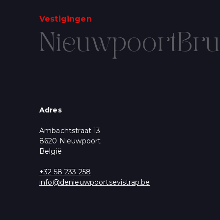
Vestigingen
Nieuwpoort
Bru
SCHRIJF U 
Voornaam
Email
*
Adres
* = vereist
Ambachtstraat 13
Marketingtoestem
U krijgt een aantal 
8620 Nieuwpoort
wenst te ontvangen
België
Aanbod, Nieuws 
+32 58 233 258
U kunt zich op elk m
info@denieuwpoortsevistrap.be
ons privacybeleid, 
Wij gebruiken Mailc
delen van uw perso