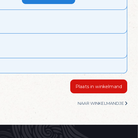
l?
biedingen van de dag
Plaats in winkelmand
NAAR WINKELMANDJE