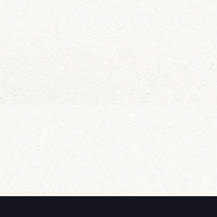
Zin in
Wijn Crudo wit
Wijn Fishwives Chardonnay
Wijn Fishwives Merlot
Schrijf je in voor 
Wijn Fishwives Rose
in je mailbox
Wijn Fishwives Sauvignon blanc
Wijn Les Rochers Catharaes Chardonnay
Wijn Tonno Chardonnay
Ik wil de mailing
Wijn Tonno Syrah
Zalmforeleitjes
Zeezout