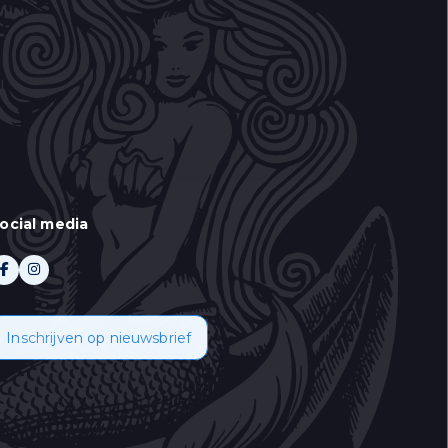
ocial media
 aan te duiden wat u
Inschrijven op nieuwsbrief
oor informatie over
emt u in met het