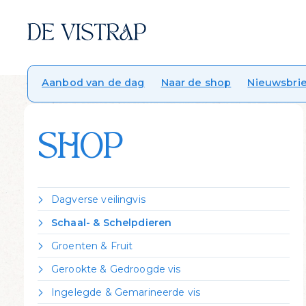
Aanbod van de dag
Naar de shop
Nieuwsbrie
SHOP
Dagverse veilingvis
Dorade Royal
Schaal- & Schelpdieren
Forel
Crevettes vannamei gekookt
Groenten & Fruit
Griet
Garnalen gepeld
Citroen
Heek
Gerookte & Gedroogde vis
Garnalen ongepeld
Zeekraal
Hondshaai
Gerookte forel
Kreeft Canadees levend
Ingelegde & Gemarineerde vis
Kabeljauw
Gerookte heilbot