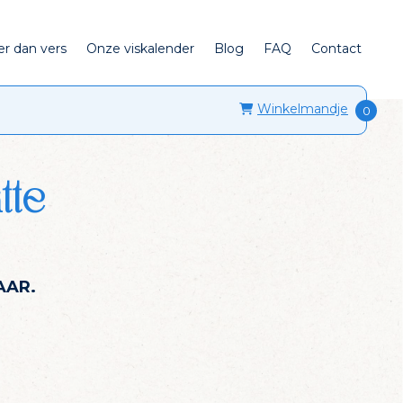
er dan vers
Onze viskalender
Blog
FAQ
Contact
Winkelmandje
tte
AAR.