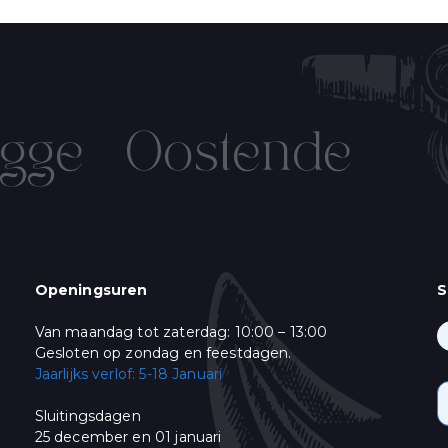
 ontvangen!
gge
Oostende
IN OP ONZE NIEUWSBRIEF!
Name
Verjaardag
/
( dd / mm )
Openingsuren
S
Van maandag tot zaterdag: 10:00 – 13:00
ming
keer per week een mail met ons Live Aanbod en ons leuke "vis-nieuws". Gelieve
Gesloten op zondag en feestdagen.
:
Jaarlijks verlof: 5-18 Januari
& Promoties
Sluitingsdagen
oment afmelden door te klikken op de link in de voettekst van onze e-mails. V
25 december en 01 januari
bezoek onze website.