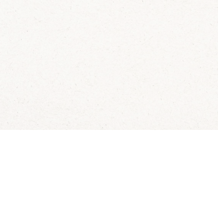
 dagelijks visvoordee
onze nieuwsbrief en krijg dagelijks een handige lijst met de aan