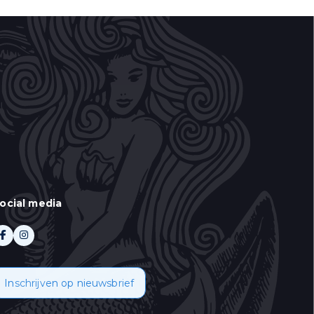
ocial media
 aan te duiden wat u
Inschrijven op nieuwsbrief
oor informatie over