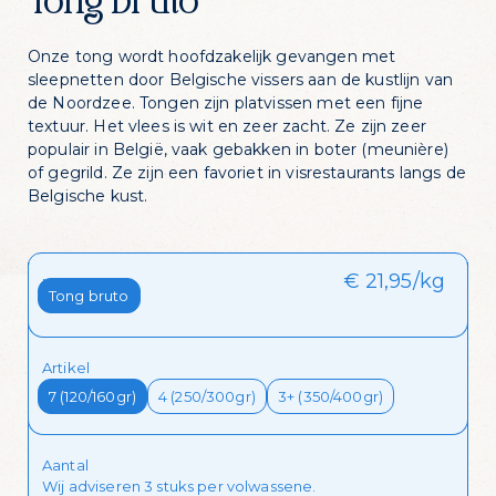
Tong bruto
Onze tong wordt hoofdzakelijk gevangen met
sleepnetten door Belgische vissers aan de kustlijn van
de Noordzee. Tongen zijn platvissen met een fijne
textuur. Het vlees is wit en zeer zacht. Ze zijn zeer
populair in België, vaak gebakken in boter (meunière)
of gegrild. Ze zijn een favoriet in visrestaurants langs de
Belgische kust.
€ 21,95/kg
Kies je stuk
Tong bruto
Artikel
Zin in dagelijks
7 (120/160gr)
4 (250/300gr)
3+ (350/400gr)
visvoordeel?
Aantal
Wij adviseren 3 stuks per volwassene.
Schrijf je in voor onze nieuwsbrief en krijg