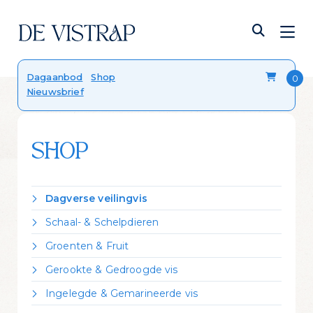
Verser dan vers
Dagaanbod
Shop
Nieuwsbrief
Onze viskalender
Blog
FAQ
Contact
SHOP
Dagverse veilingvis
Dorade Royal
Schaal- & Schelpdieren
Forel
Crevettes vannamei gekookt
Groenten & Fruit
Griet
Garnalen gepeld
Citroen
Heek
Gerookte & Gedroogde vis
Garnalen ongepeld
Zeekraal
Hondshaai
Gerookte forel
Kreeft Canadees levend
Ingelegde & Gemarineerde vis
Kabeljauw
Gerookte heilbot
Mosselen Zeeuws bodemcultuur