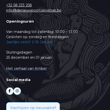
bezoek onze website.
+32 58 233 258
Wij gebruiken Mailchimp als ons e-mail marketing-platform. Wanneer
info@denieuwpoortsevistrap.be
u op "Abonneren" klikt, stemt u in met het delen van uw
persoonsgegevens met Mailchimp. Lees meer in hun
privacy policy
.
Openingsuren
Van maandag tot zaterdag: 10:00 – 13:00
Gesloten op zondag en feestdagen.
Jaarlijks verlof: 5-18 Januari
Sluitingsdagen
25 december en 01 januari
Het verhaal van Amber
Social media
Inschrijven op nieuwsbrief