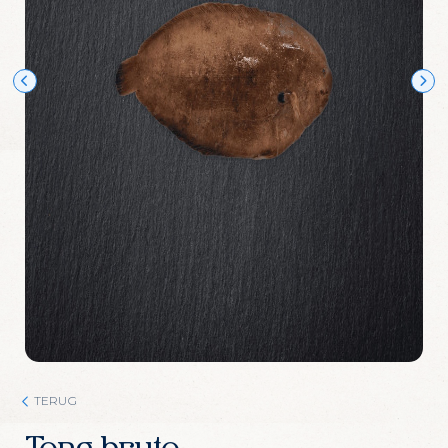
Wijn Crudo wit
Wijn Fishwives Chardonnay
Wijn Fishwives Merlot
Wijn Fishwives Rose
Wijn Fishwives Sauvignon blanc
Wijn Les Rochers Catharaes Chardonnay
Wijn Tonno Chardonnay
Wijn Tonno Syrah
Zalmforeleitjes
Zeezout
TERUG