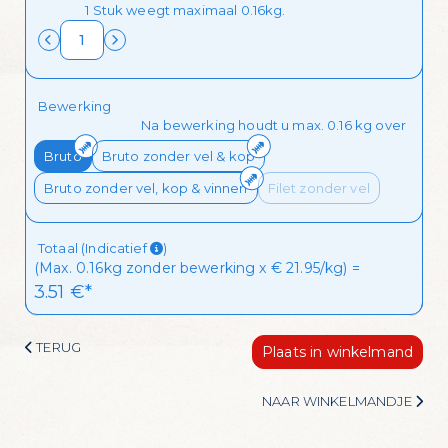
1 Stuk weegt maximaal 0.16kg.
dagelijks een handige lijst met de
aanbiedingen van de dag in je mailbox
Ik wil de mailing ontvangen!
Bewerking
Na bewerking houdt u max. 0.16 kg over
Bruto
Bruto zonder vel & kop
Bruto zonder vel, kop & vinnen
Filet zonder vel
Totaal (Indicatief
)
(Max. 0.16kg zonder bewerking x € 21.95/kg) =
3.51
 €*
TERUG
Plaats in winkelmand
NAAR WINKELMANDJE