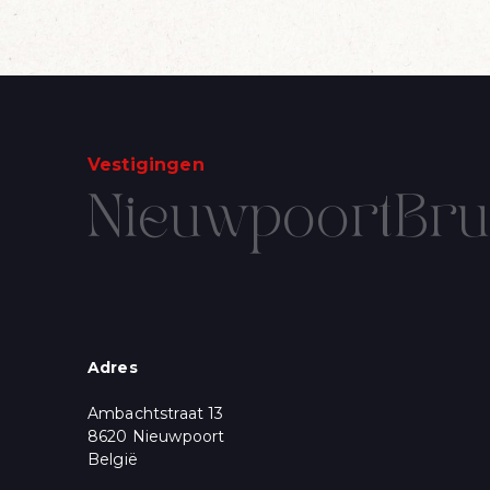
Vestigingen
Nieuwpoort
Bru
SCHRIJF U 
Voornaam
Email
*
Adres
* = vereist
Ambachtstraat 13
Marketingtoestem
U krijgt een aantal 
8620 Nieuwpoort
wenst te ontvangen
België
Aanbod, Nieuws 