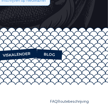
Inschrijven op nieuwsbrief
oor informatie over
emt u in met het
VISKALENDER
BLOG
FAQ
Routebeschrijving