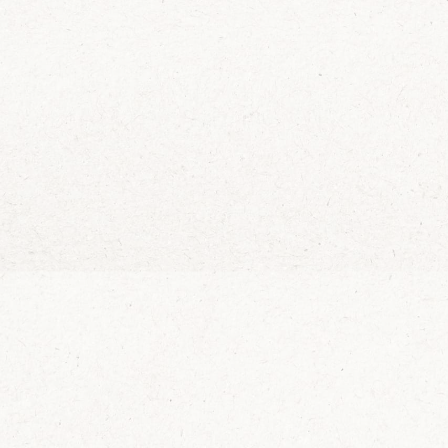
Wijn Crudo wit
Wijn Fishwives Chardonnay
Zin in
Wijn Fishwives Merlot
Wijn Fishwives Rose
Wijn Fishwives Sauvignon blanc
Schrijf je in voor 
Wijn Les Rochers Catharaes Chardonnay
in je mailbox
Wijn Tonno Chardonnay
Wijn Tonno Syrah
Zalmforeleitjes
Ik wil de mailing
Zeezout