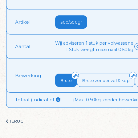
 dagelijks visvoordee
Artikel 
300/500gr
onze nieuwsbrief en krijg dagelijks een handige lijst met de aan
Wij adviseren 1 stuk per volwassene.
Aantal
1 Stuk weegt maximaal 0.50kg.
 ontvangen!
Bewerking
Bruto
Bruto zonder vel & kop
Totaal (Indicatief 
)
(Max. 0.50kg zonder bewerkin
TERUG