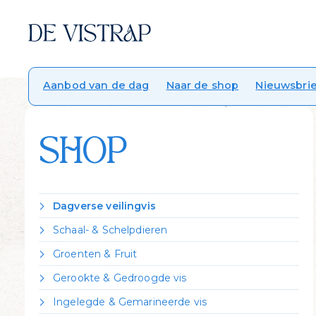
Aanbod van de dag
Naar de shop
Nieuwsbrie
SHOP
Dagverse veilingvis
Dorade Royal
Schaal- & Schelpdieren
Forel
Crevettes vannamei gekookt
Groenten & Fruit
Griet
Garnalen gepeld
Citroen
Heek
Gerookte & Gedroogde vis
Garnalen ongepeld
Zeekraal
Hondshaai
Gerookte forel
Kreeft Canadees levend
Ingelegde & Gemarineerde vis
Kabeljauw
Gerookte heilbot