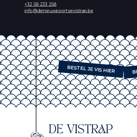
+32 58 233 258
U kunt zich op elk m
info@denieuwpoortsevistrap.be
ons privacybeleid, 
Wij gebruiken Mailc
delen van uw perso
B
BESTEL JE VIS HIER