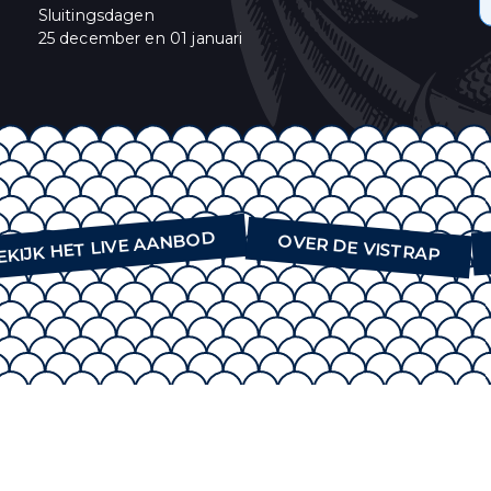
Sluitingsdagen
oment afmelden door te klikken op de link in de voettekst van onze e-mails. V
25 december en 01 januari
bezoek onze website.
himp als ons e-mail marketing-platform. Wanneer u op "Abonneren" klikt, st
onsgegevens met Mailchimp. Lees meer in hun
privacy policy
.
EKIJK HET LIVE AANBOD
OVER DE VISTRAP