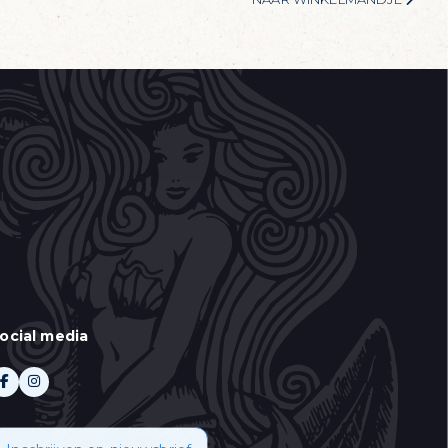
ocial media
 aan te duiden wat u