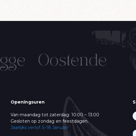
gge
Oostende
IN OP ONZE NIEUWSBRIEF!
Name
Verjaardag
/
( dd / mm )
Openingsuren
S
Van maandag tot zaterdag: 10:00 – 13:00
ming
keer per week een mail met ons Live Aanbod en ons leuke "vis-nieuws". Gelieve
Gesloten op zondag en feestdagen.
:
Jaarlijks verlof: 5-18 Januari
& Promoties