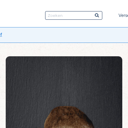
Vers
f