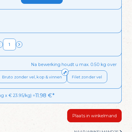
l?
biedingen van de dag
Na bewerking houdt u max. 0.50 kg over
Bruto zonder vel, kop & vinnen
Filet zonder vel
11.98
€*
g x € 23.95/kg) =
Plaats in winkelmand
NAAR WINKELMANDJE