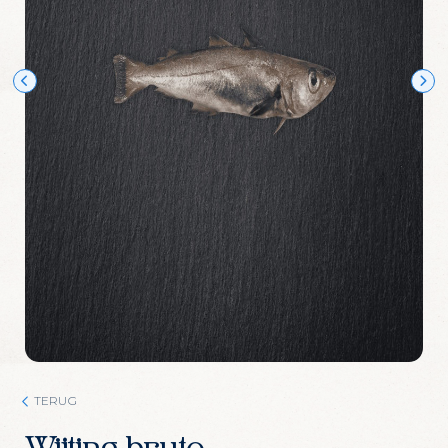
Wijn Crudo wit
Wijn Fishwives Chardonnay
Wijn Fishwives Merlot
Wijn Fishwives Rose
Wijn Fishwives Sauvignon blanc
Wijn Les Rochers Catharaes Chardonnay
Wijn Tonno Chardonnay
Wijn Tonno Syrah
Zalmforeleitjes
Zeezout
TERUG