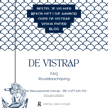
BESTEL JE VIS HIER
BEKIJK HET LIVE AANBOD
OVER DE VISTRAP
VISKALENDER
BLOG
FAQ
Routebeschrijving
© De Nieuwpoortse Vistrap - BE 0477.229.310
Privacy Policy
site by Like a Virgin