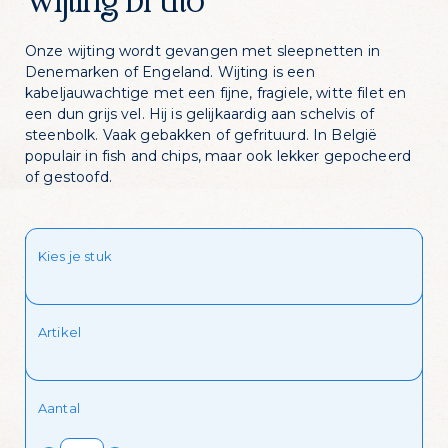
Wijting bruto
Onze wijting wordt gevangen met sleepnetten in
Denemarken of Engeland. Wijting is een
kabeljauwachtige met een fijne, fragiele, witte filet en
een dun grijs vel. Hij is gelijkaardig aan schelvis of
steenbolk. Vaak gebakken of gefrituurd. In België
populair in fish and chips, maar ook lekker gepocheerd
of gestoofd.
Kies je stuk
Zin in dagelijks
visvoordeel?
Artikel
Schrijf je in voor onze nieuwsbrief en krijg
Aantal
dagelijks een handige lijst met de
aanbiedingen van de dag in je mailbox