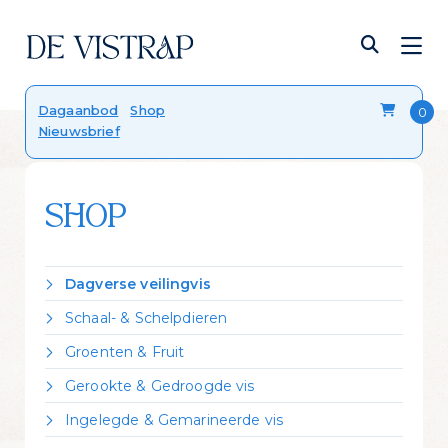
Verser dan vers
Dagaanbod
Shop
Nieuwsbrief
Onze viskalender
Blog
FAQ
Contact
SHOP
Dagverse veilingvis
Dorade Royal
Schaal- & Schelpdieren
Forel
Crevettes vannamei gekookt
Groenten & Fruit
Hondshaai
Garnalen gepeld
Citroen
Kabeljauw
Gerookte & Gedroogde vis
Kreeft Canadees levend
Zeekraal
Koolvis
Gerookte forel
Mosselen Zeeuws bodemcultuur
Ingelegde & Gemarineerde vis
Leng
Gerookte heilbot
Oester 'Fine de Claire'