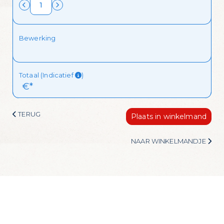
Ik wil de mailing ontvangen!
Bewerking
Totaal (Indicatief
)
 €*
TERUG
Plaats in winkelmand
NAAR WINKELMANDJE