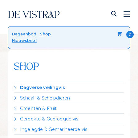
Verser dan vers
Dagaanbod
Shop
Nieuwsbrief
Onze viskalender
Blog
FAQ
Contact
SHOP
Dagverse veilingvis
Dorade Royal
Schaal- & Schelpdieren
Forel
Crevettes vannamei gekookt
Groenten & Fruit
Griet
Garnalen gepeld
Citroen
Heek
Gerookte & Gedroogde vis
Krabpoten rauw
Zeekraal
Hondshaai
Gerookte forel
Kreeft Canadees levend
Ingelegde & Gemarineerde vis
Kabeljauw
Gerookte heilbot
Mosselen Zeeuws bodemcultuur