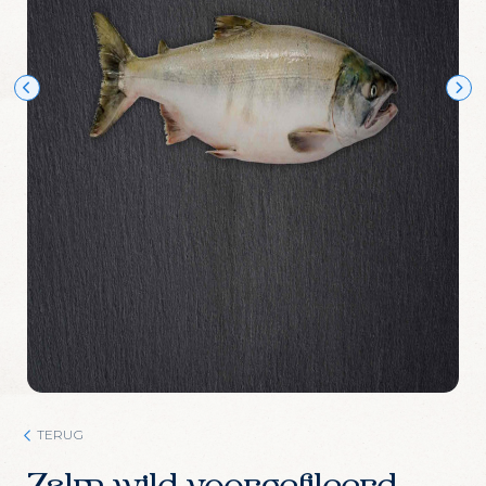
Wijn Crudo wit
Wijn Fishwives Chardonnay
Wijn Fishwives Merlot
Wijn Fishwives Rose
Wijn Fishwives Sauvignon blanc
Wijn Les Rochers Catharaes Chardonnay
Wijn Tonno Chardonnay
Wijn Tonno Syrah
Zalmforeleitjes
Zeezout
TERUG