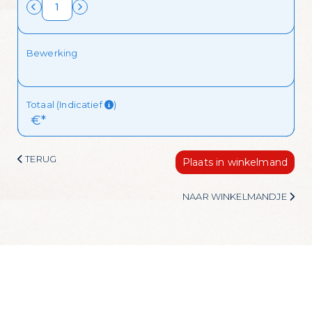
Ik wil de mailing ontvangen!
Bewerking
Totaal (Indicatief
)
 €*
TERUG
Plaats in winkelmand
NAAR WINKELMANDJE