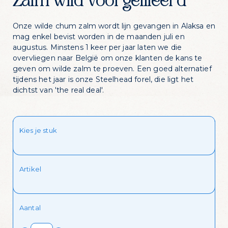
Zalm wild voorgefileerd
Onze wilde chum zalm wordt lijn gevangen in Alaksa en
mag enkel bevist worden in de maanden juli en
augustus. Minstens 1 keer per jaar laten we die
overvliegen naar België om onze klanten de kans te
geven om wilde zalm te proeven. Een goed alternatief
tijdens het jaar is onze Steelhead forel, die ligt het
dichtst van 'the real deal'.
Kies je stuk
Zin in dagelijks
visvoordeel?
Artikel
Schrijf je in voor onze nieuwsbrief en krijg
Aantal
dagelijks een handige lijst met de
aanbiedingen van de dag in je mailbox