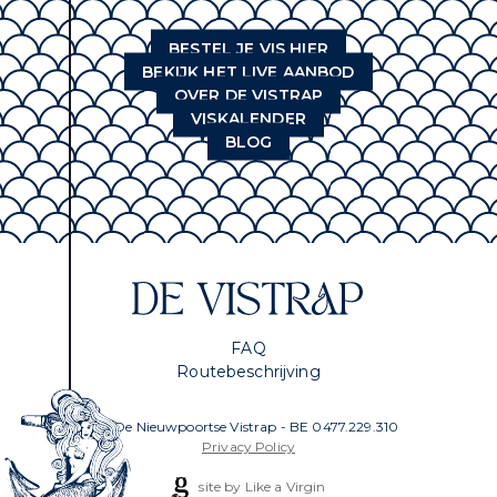
BESTEL JE VIS HIER
BEKIJK HET LIVE AANBOD
OVER DE VISTRAP
VISKALENDER
BLOG
FAQ
Routebeschrijving
© De Nieuwpoortse Vistrap - BE 0477.229.310
Privacy Policy
site by Like a Virgin