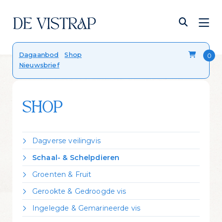
Verser dan vers
Dagaanbod
Shop
Nieuwsbrief
Onze viskalender
Blog
FAQ
Contact
SHOP
Dagverse veilingvis
Dorade Royal
Schaal- & Schelpdieren
Forel
Crevettes vannamei gekookt
Groenten & Fruit
Hondshaai
Garnalen gepeld
Citroen
Kabeljauw
Gerookte & Gedroogde vis
Kreeft Canadees levend
Zeekraal
Koolvis
Gerookte forel
Mosselen Zeeuws bodemcultuur
Ingelegde & Gemarineerde vis
Leng
Gerookte heilbot
Oester 'Fine de Claire'