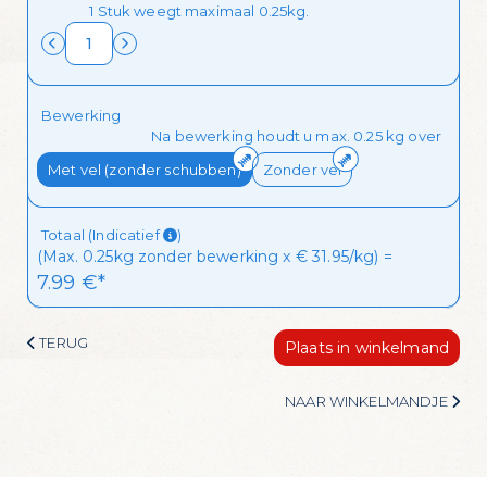
1 Stuk weegt maximaal 0.25kg.
aanbiedingen van de dag in je mailbox
Ik wil de mailing ontvangen!
Bewerking
Na bewerking houdt u max. 0.25 kg over
Met vel (zonder schubben)
Zonder vel
Totaal (Indicatief
)
(Max. 0.25kg zonder bewerking x € 31.95/kg) =
7.99
 €*
TERUG
Plaats in winkelmand
NAAR WINKELMANDJE