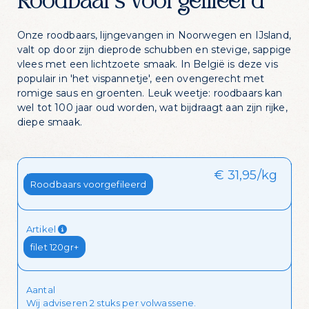
Roodbaars voorgefileerd
Onze roodbaars, lijngevangen in Noorwegen en IJsland,
valt op door zijn dieprode schubben en stevige, sappige
vlees met een lichtzoete smaak. In België is deze vis
populair in 'het vispannetje', een ovengerecht met
romige saus en groenten. Leuk weetje: roodbaars kan
wel tot 100 jaar oud worden, wat bijdraagt aan zijn rijke,
diepe smaak.
€ 31,95/kg
Kies je stuk
Roodbaars voorgefileerd
Zin in dagelijks
Artikel
visvoordeel?
filet 120gr+
Aantal
Schrijf je in voor onze nieuwsbrief en krijg
Wij adviseren 2 stuks per volwassene.
dagelijks een handige lijst met de