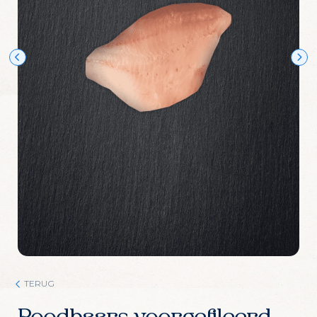
Wijn Crudo wit
Wijn Fishwives Chardonnay
Wijn Fishwives Merlot
Wijn Fishwives Rose
Wijn Fishwives Sauvignon blanc
Wijn Les Rochers Catharaes Chardonnay
Wijn Tonno Chardonnay
Wijn Tonno Syrah
Zalmforeleitjes
Zeezout
TERUG