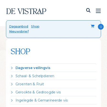
Verser dan vers
Dagaanbod
Shop
Nieuwsbrief
Onze viskalender
Blog
FAQ
Contact
SHOP
Dagverse veilingvis
Dorade Royal
Schaal- & Schelpdieren
Forel
Crevettes vannamei gekookt
Groenten & Fruit
Hondshaai
Garnalen gepeld
Citroen
Kabeljauw
Gerookte & Gedroogde vis
Kreeft Canadees levend
Zeekraal
Koolvis
Gerookte forel
Mosselen Zeeuws bodemcultuur
Ingelegde & Gemarineerde vis
Leng
Gerookte heilbot
Oester 'Fine de Claire'