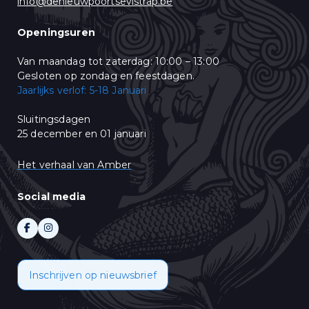
info@denieuwpoortsevistrap.be
u op "Abonneren" klikt, stemt u in met het delen van uw
persoonsgegevens met Mailchimp. Lees meer in hun
privacy policy
.
Openingsuren
Van maandag tot zaterdag: 10:00 – 13:00
Gesloten op zondag en feestdagen.
Jaarlijks verlof: 5-18 Januari
Sluitingsdagen
25 december en 01 januari
Het verhaal van Amber
Social media
Inschrijven op nieuwsbrief