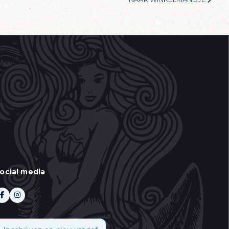
ocial media
 aan te duiden wat u