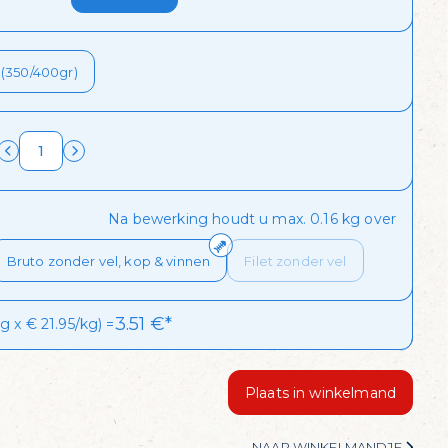
l?
 (350/400gr)
biedingen van de dag
Na bewerking houdt u max. 0.16 kg over
Bruto zonder vel, kop & vinnen
Filet zonder vel
3.51
€*
 x € 21.95/kg) =
Plaats in winkelmand
NAAR WINKELMANDJE