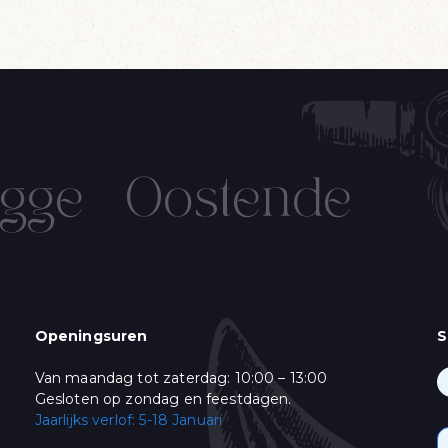
gge
Oostende
IN OP ONZE NIEUWSBRIEF!
Name
Verjaardag
/
( dd / mm )
Openingsuren
S
Van maandag tot zaterdag: 10:00 – 13:00
ming
keer per week een mail met ons Live Aanbod en ons leuke "vis-nieuws". Gelieve
Gesloten op zondag en feestdagen.
:
Jaarlijks verlof: 5-18 Januari
& Promoties