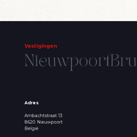
Vestigingen
Nieuwpoort
Bru
SCHRIJF U 
Voornaam
Email
*
Adres
* = vereist
Ambachtstraat 13
Marketingtoestem
U krijgt een aantal 
8620 Nieuwpoort
wenst te ontvangen
België
Aanbod, Nieuws 