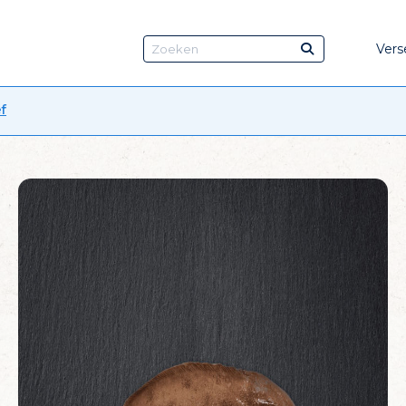
Vers
f