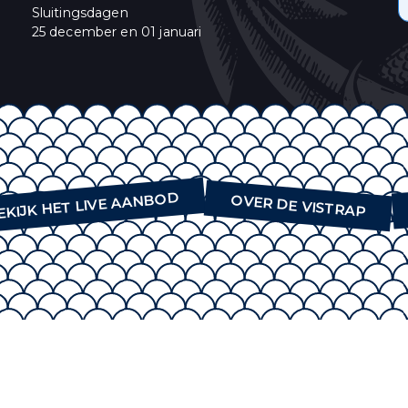
Sluitingsdagen
oment afmelden door te klikken op de link in de voettekst van onze e-mails. V
25 december en 01 januari
bezoek onze website.
himp als ons e-mail marketing-platform. Wanneer u op "Abonneren" klikt, st
onsgegevens met Mailchimp. Lees meer in hun
privacy policy
.
EKIJK HET LIVE AANBOD
OVER DE VISTRAP