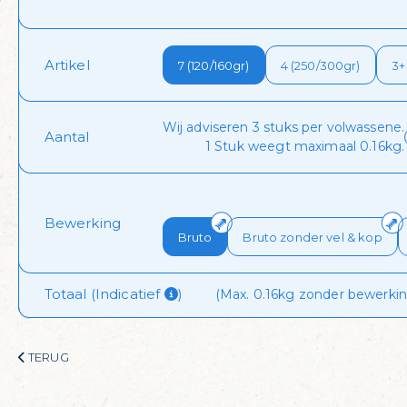
 dagelijks visvoordee
Artikel 
7 (120/160gr)
4 (250/300gr)
3+
onze nieuwsbrief en krijg dagelijks een handige lijst met de aan
Wij adviseren 3 stuks per volwassene.
Aantal
1 Stuk weegt maximaal 0.16kg.
 ontvangen!
Bewerking
Bruto
Bruto zonder vel & kop
Totaal (Indicatief 
)
(Max. 0.16kg zonder bewerking
TERUG