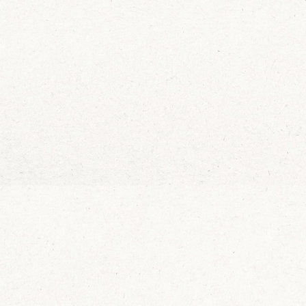
Wijn Crudo wit
Wijn Fishwives Chardonnay
Zin in
Wijn Fishwives Merlot
Wijn Fishwives Rose
Wijn Fishwives Sauvignon blanc
Schrijf je in voor 
Wijn Les Rochers Catharaes Chardonnay
in je mailbox
Wijn Tonno Chardonnay
Wijn Tonno Syrah
Zalmforeleitjes
Ik wil de mailing
Zeezout