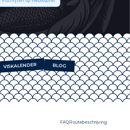
Inschrijven op nieuwsbrief
oor informatie over
emt u in met het
VISKALENDER
BLOG
FAQ
Routebeschrijving