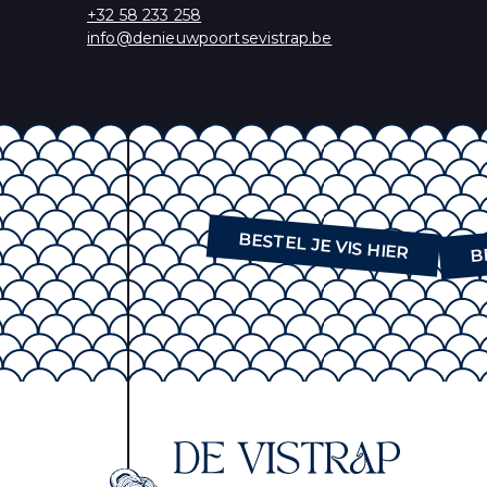
+32 58 233 258
U kunt zich op elk m
info@denieuwpoortsevistrap.be
ons privacybeleid, 
Wij gebruiken Mailc
delen van uw perso
B
BESTEL JE VIS HIER