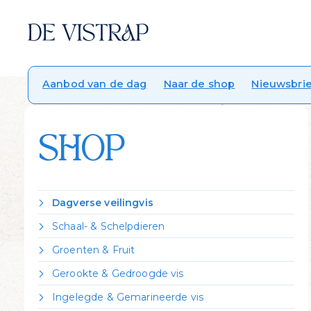
Aanbod van de dag
Naar de shop
Nieuwsbrie
SHOP
Dagverse veilingvis
Dorade Royal
Schaal- & Schelpdieren
Forel
Crevettes vannamei gekookt
Groenten & Fruit
Griet
Garnalen gepeld
Citroen
Heek
Gerookte & Gedroogde vis
Garnalen ongepeld
Zeekraal
Hondshaai
Gerookte forel
Kreeft Canadees levend
Ingelegde & Gemarineerde vis
Kabeljauw
Gerookte heilbot