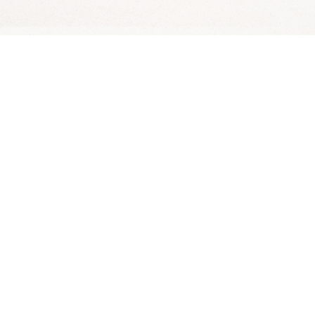
Wijn Crudo wit
Wijn Fishwives Chardonnay
Wijn Fishwives Merlot
Wijn Fishwives Rose
Wijn Fishwives Sauvignon blanc
Wijn Les Rochers Catharaes Chardonnay
Wijn Tonno Chardonnay
Wijn Tonno Syrah
Zalmforeleitjes
Zeezout
Zin in dagelijks
visvoordeel?
Schrijf je in voor onze nieuwsbrief en krijg
dagelijks een handige lijst met de
aanbiedingen van de dag in je mailbox