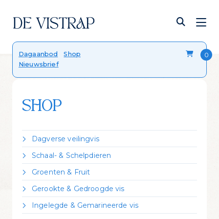
Verser dan vers
Dagaanbod
Shop
Nieuwsbrief
Onze viskalender
Blog
FAQ
Contact
SHOP
Dagverse veilingvis
Dorade Royal
Schaal- & Schelpdieren
Forel
Crevettes vannamei gekookt
Groenten & Fruit
Hondshaai
Garnalen gepeld
Citroen
Kabeljauw
Gerookte & Gedroogde vis
Kreeft Canadees levend
Zeekraal
Koolvis
Gerookte forel
Mosselen Zeeuws bodemcultuur
Ingelegde & Gemarineerde vis
Leng
Gerookte heilbot
Oester 'Fine de Claire'