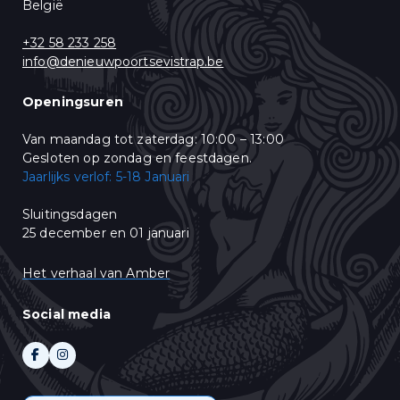
België
U kunt zich op elk moment afmelden door te klikken op de link in de
voettekst van onze e-mails. Voor informatie over ons privacybeleid,
bezoek onze website.
+32 58 233 258
Wij gebruiken Mailchimp als ons e-mail marketing-platform. Wanneer
info@denieuwpoortsevistrap.be
u op "Abonneren" klikt, stemt u in met het delen van uw
persoonsgegevens met Mailchimp. Lees meer in hun
privacy policy
.
Openingsuren
Van maandag tot zaterdag: 10:00 – 13:00
Gesloten op zondag en feestdagen.
Jaarlijks verlof: 5-18 Januari
Sluitingsdagen
25 december en 01 januari
Het verhaal van Amber
Social media